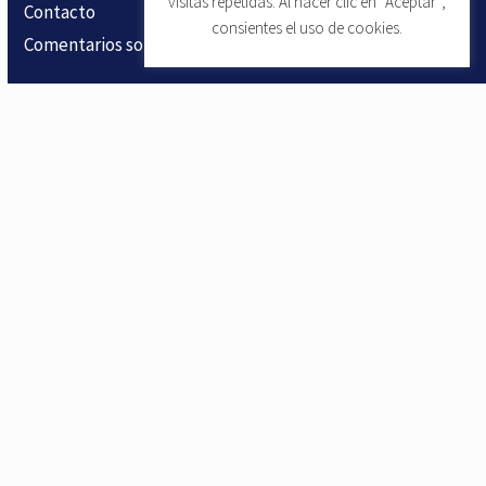
visitas repetidas. Al hacer clic en “Aceptar”,
Contacto
consientes el uso de cookies.
Comentarios sobre el producto
Producto
Características del LMS
Vídeos de formación en seguridad
Vídeos microlearning de formación en seguridad
Prueba