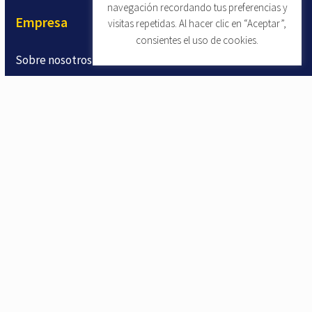
navegación recordando tus preferencias y
Empresa
visitas repetidas. Al hacer clic en “Aceptar”,
consientes el uso de cookies.
Sobre nosotros
Contacto
Comentarios sobre el producto
Producto
Características del LMS
Vídeos de formación en seguridad
Vídeos microlearning de formación en seguridad
Prueba